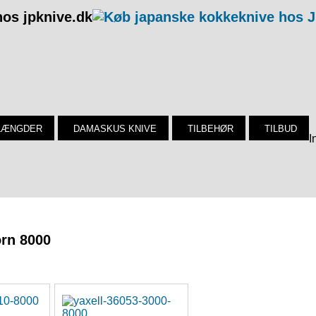
os jpknive.dk
LÆNGDER
DAMASKUS KNIVE
TILBEHØR
TILBUD
I
orn 8000