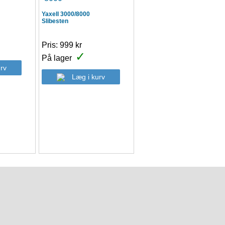
Yaxell 3000/8000
Slibesten
P
Pris: 999 kr
✓
På lager
rv
Læg i kurv