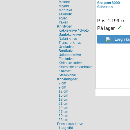
Misono
Shapton 8000
Miyabi
Slibesten
Moritaka
Takayuki
P
Tojiro
Pris: 1.199 kr
Yaxell
✓
Knivtyper
På lager
Kokkeknive / Gyoto
Santoku knive
Nakiri knive
Læg i ku
Trancherknive
Urteknive
Brødknive
Udbenerknive
Filetknive
Kiritsuke-knive
Kinesiske kokkeknive
Knivsæt
Steakknive
Knivlængder
7 cm
9 cm
12 cm
15 cm
18 cm
21 cm
24 cm
27 cm
30 cm
33 cm
Damaskus knive
1 lag stål