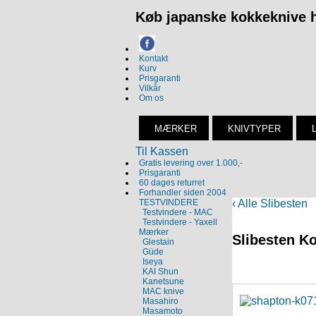
Køb japanske kokkeknive h
Kontakt
Kurv
Prisgaranti
Vilkår
Om os
MÆRKER
KNIVTYPER
Til Kassen
Gratis levering over 1.000,-
Prisgaranti
60 dages returret
Forhandler siden 2004
TESTVINDERE
‹ Alle Slibesten
Testvindere - MAC
Testvindere - Yaxell
Mærker
Slibesten K
Glestain
Güde
Iseya
KAI Shun
Kanetsune
MAC knive
Masahiro
Masamoto