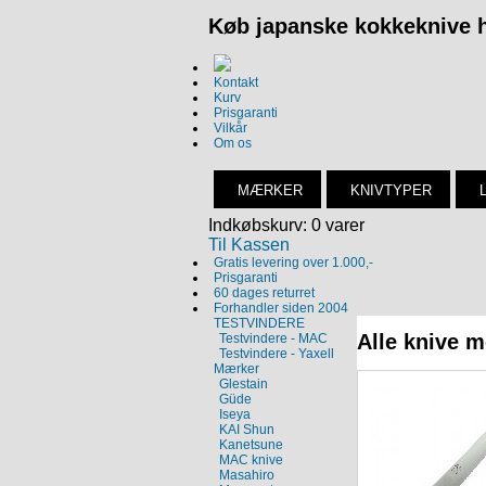
Køb japanske kokkeknive h
Kontakt
Kurv
Prisgaranti
Vilkår
Om os
MÆRKER
KNIVTYPER
Indkøbskurv: 0 varer
Til Kassen
Gratis levering over 1.000,-
Prisgaranti
60 dages returret
Forhandler siden 2004
TESTVINDERE
Alle knive 
Testvindere - MAC
Testvindere - Yaxell
Mærker
Glestain
Güde
Iseya
KAI Shun
Kanetsune
MAC knive
Masahiro