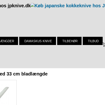
os jpknive.dk
LÆNGDER
DAMASKUS KNIVE
TILBEHØR
TILBUD
med 33 cm bladlængde