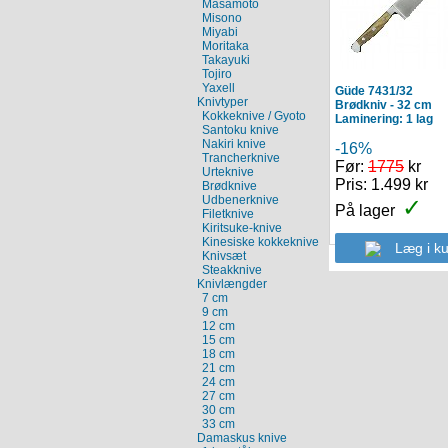
Masamoto
Misono
Miyabi
Moritaka
Takayuki
Tojiro
Yaxell
Güde 7431/32
Knivtyper
Brødkniv
- 32 cm
Kokkeknive / Gyoto
Laminering: 1 lag
Santoku knive
Nakiri knive
-16%
Trancherknive
Før:
1775
kr
Urteknive
Pris: 1.499 kr
Brødknive
Udbenerknive
✓
På lager
Filetknive
Kiritsuke-knive
Kinesiske kokkeknive
Læg i ku
Knivsæt
Steakknive
Knivlængder
7 cm
9 cm
12 cm
15 cm
18 cm
21 cm
24 cm
27 cm
30 cm
33 cm
Damaskus knive