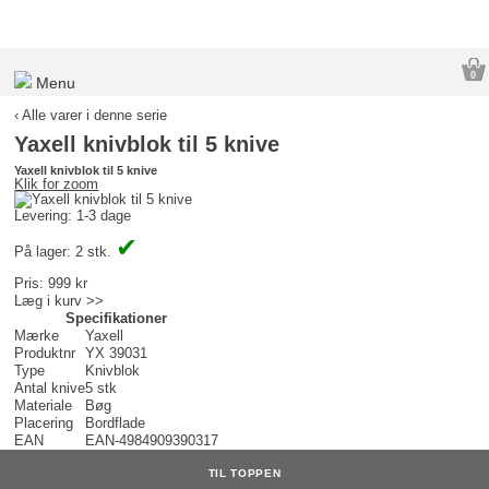
0
Menu
‹ Alle varer i denne serie
Yaxell knivblok til 5 knive
Yaxell knivblok til 5 knive
Klik for zoom
Levering: 1-3 dage
✔
På lager: 2 stk.
Pris:
999 kr
Læg i kurv >>
Specifikationer
Mærke
Yaxell
Produktnr
YX 39031
Type
Knivblok
Antal knive
5 stk
Materiale
Bøg
Placering
Bordflade
EAN
EAN-4984909390317
TIL TOPPEN