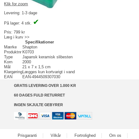
Klik for zoom
Levering: 1-3 dage
✔
På lager: 4 stk.
Pris:
799 kr
Læg i kurv >>
Specifikationer
Mærke
Shapton
Produktnr
K0703
Type
Japansk keramisk slibesten
Korn
2000
Mål
21 x 7 x 1,5 cm
Klargøring
Lægges kun kortvarigt i vand
EAN
EAN-4944509307030
GRATIS LEVERING OVER 1.000 KR
60 DAGES FULD RETURRET
INGEN SKJULTE GEBYRER
Prisgaranti
Vilkår
Fortrolighed
Om os