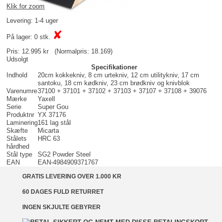
Klik for zoom
Levering: 1-4 uger
✘
På lager: 0 stk.
Pris:
12.995 kr
(Normalpris: 18.169)
Udsolgt
Specifikationer
Indhold
20cm kokkekniv, 8 cm urtekniv, 12 cm utilitykniv, 17 cm
santoku, 18 cm kødkniv, 23 cm brødkniv og knivblok
Varenumre
37100 + 37101 + 37102 + 37103 + 37107 + 37108 + 39076
Mærke
Yaxell
Serie
Super Gou
Produktnr
YX 37176
Laminering
161 lag stål
Skæfte
Micarta
Stålets
HRC 63
hårdhed
Stål type
SG2 Powder Steel
EAN
EAN-4984909371767
GRATIS LEVERING OVER 1.000 KR
60 DAGES FULD RETURRET
INGEN SKJULTE GEBYRER